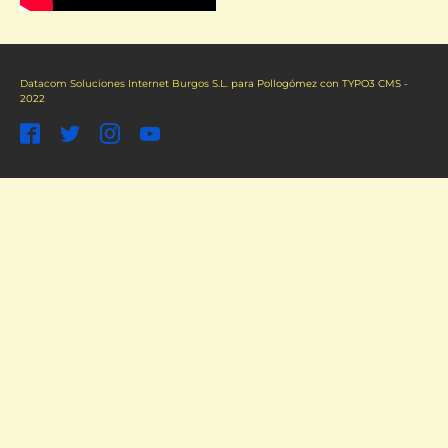
Datacom Soluciones Internet Burgos S.L.
para Pollogómez con TYPO3 CMS -
2022
Facebook
Twitter
Instagram
YouTube